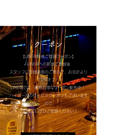
クーポン
【LINE@新規ご登録クーポン】
LINE@への新規ご登録後
スタッフに登録画面のご提示で、お会計より
10%オフ！
LINE@では、随時お得なクーポン配布中！
ハイボールのサービスクーポンもございます
ので
この機会にぜひご登録ください！